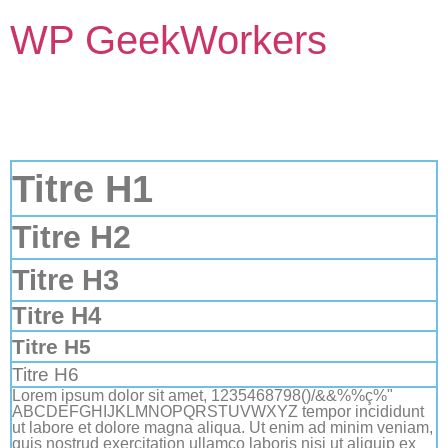
WP GeekWorkers
Titre H1
Titre H2
Titre H3
Titre H4
Titre H5
Titre H6
Lorem ipsum dolor sit amet, 1235468798()/&&%%ç%"
ABCDEFGHIJKLMNOPQRSTUVWXYZ tempor incididunt
ut labore et dolore magna aliqua. Ut enim ad minim veniam,
quis nostrud exercitation ullamco laboris nisi ut aliquip ex