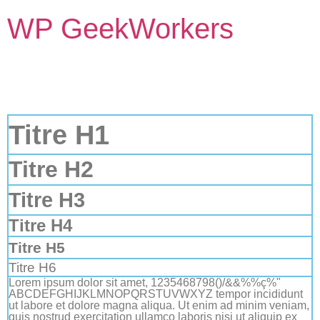
WP GeekWorkers
Titre H1
Titre H2
Titre H3
Titre H4
Titre H5
Titre H6
Lorem ipsum dolor sit amet, 1235468798()/&&%%ç%"
ABCDEFGHIJKLMNOPQRSTUVWXYZ tempor incididunt
ut labore et dolore magna aliqua. Ut enim ad minim veniam,
quis nostrud exercitation ullamco laboris nisi ut aliquip ex