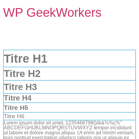
WP GeekWorkers
Titre H1
Titre H2
Titre H3
Titre H4
Titre H5
Titre H6
Lorem ipsum dolor sit amet, 1235468798()/&&%%ç%"
ABCDEFGHIJKLMNOPQRSTUVWXYZ tempor incididunt
ut labore et dolore magna aliqua. Ut enim ad minim veniam,
quis nostrud exercitation ullamco laboris nisi ut aliquip ex