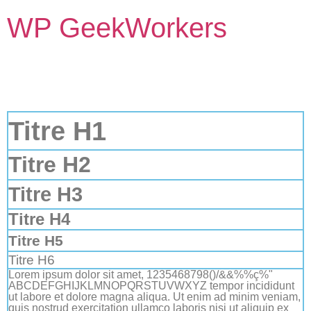
WP GeekWorkers
Titre H1
Titre H2
Titre H3
Titre H4
Titre H5
Titre H6
Lorem ipsum dolor sit amet, 1235468798()/&&%%ç%"
ABCDEFGHIJKLMNOPQRSTUVWXYZ tempor incididunt
ut labore et dolore magna aliqua. Ut enim ad minim veniam,
quis nostrud exercitation ullamco laboris nisi ut aliquip ex