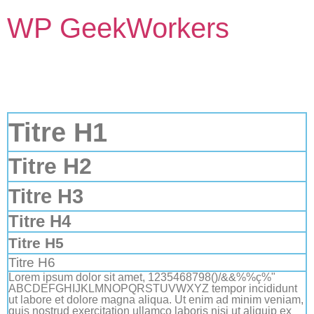
WP GeekWorkers
Titre H1
Titre H2
Titre H3
Titre H4
Titre H5
Titre H6
Lorem ipsum dolor sit amet, 1235468798()/&&%%ç%"
ABCDEFGHIJKLMNOPQRSTUVWXYZ tempor incididunt
ut labore et dolore magna aliqua. Ut enim ad minim veniam,
quis nostrud exercitation ullamco laboris nisi ut aliquip ex