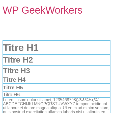
WP GeekWorkers
Titre H1
Titre H2
Titre H3
Titre H4
Titre H5
Titre H6
Lorem ipsum dolor sit amet, 1235468798()/&&%%ç%"
ABCDEFGHIJKLMNOPQRSTUVWXYZ tempor incididunt
ut labore et dolore magna aliqua. Ut enim ad minim veniam,
quis nostrud exercitation ullamco laboris nisi ut aliquip ex