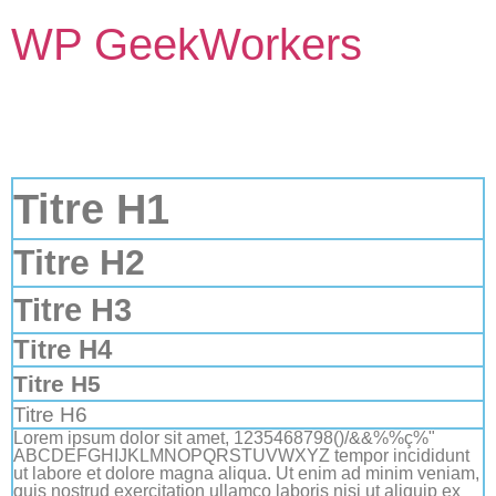
WP GeekWorkers
Titre H1
Titre H2
Titre H3
Titre H4
Titre H5
Titre H6
Lorem ipsum dolor sit amet, 1235468798()/&&%%ç%"
ABCDEFGHIJKLMNOPQRSTUVWXYZ tempor incididunt
ut labore et dolore magna aliqua. Ut enim ad minim veniam,
quis nostrud exercitation ullamco laboris nisi ut aliquip ex